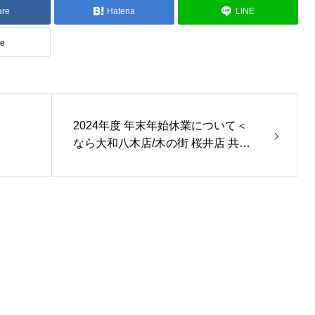
are
Hatena
LINE
te
2024年度 年末年始休業について＜
なら大和八木店/木の街 桜井店 共通
＞