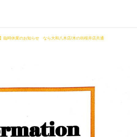
】臨時休業のお知らせ なら大和八木店/木の街桜井店共通
大和八木店
大和八木店
2022.12.3（土）ブースイ
2022.8.20 名刺交換会＆
ベント開催！出店者様募
交流会開催のお知らせ
集！