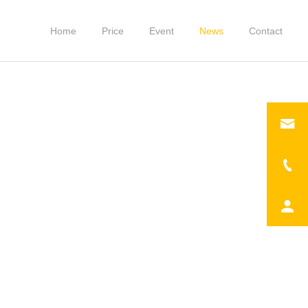
Home
Price
Event
News
Contact
大和八木店
大和八木店
2022.8.20 イベント開催
ブースイベント開催！出店
のお知らせ
者様募集！