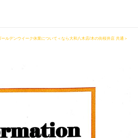
度 ゴールデンウイーク休業について＜なら大和八木店/木の街桜井店 共通＞
大和八木店
大和八木店
2022.12.3（土）ブースイ
2022.8.20 名刺交換会＆
ベント開催！出店者様募
交流会開催のお知らせ
集！