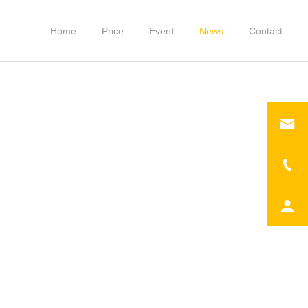
Home
Price
Event
News
Contact
大和八木店
大和八木店
2022.8.20 イベント開催
ブースイベント開催！出店
のお知らせ
者様募集！